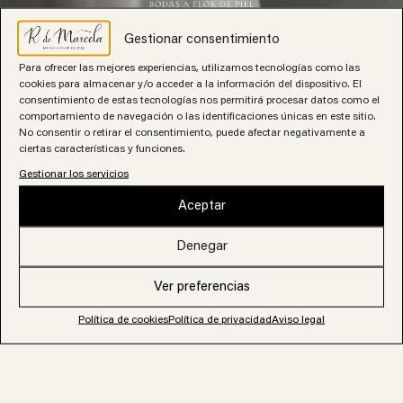
Gestionar consentimiento
Para ofrecer las mejores experiencias, utilizamos tecnologías como las
cookies para almacenar y/o acceder a la información del dispositivo. El
consentimiento de estas tecnologías nos permitirá procesar datos como el
NEWSLETTER
comportamiento de navegación o las identificaciones únicas en este sitio.
No consentir o retirar el consentimiento, puede afectar negativamente a
ciertas características y funciones.
Apúntate a nuestra newsletter donde encontrarás
Cuando se acaba el verano
Gestionar los servicios
inspiración para tu boda y contenido bonito, del que nos
gusta a todas recibir.
pero llega lo mejor
Aceptar
Victoria y Fidel son de esos novios que dejan huella.
Denegar
Desde el primer momento, la conexión con nosotras fue
He leído y acepto la política de privacidad
tan especial que hizo que todo saliera tal y como lo
Ver preferencias
habían soñado.
Suscribirme
Política de cookies
Política de privacidad
Aviso legal
Septiembre fue testigo de su amor, comenzando con
una emotiva ceremonia en la iglesia Santa María de
Caná. La celebración continuó en Soto de Mónico, donde