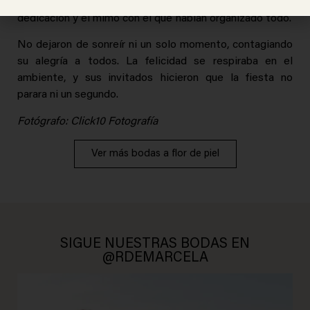
cada rincón estaba pensado al detalle, reflejando la
dedicación y el mimo con el que habían organizado todo.
No dejaron de sonreír ni un solo momento, contagiando
su alegría a todos. La felicidad se respiraba en el
ambiente, y sus invitados hicieron que la fiesta no
parara ni un segundo.
Fotógrafo: Click10 Fotografía
Ver más bodas a flor de piel
SIGUE NUESTRAS BODAS EN
@RDEMARCELA